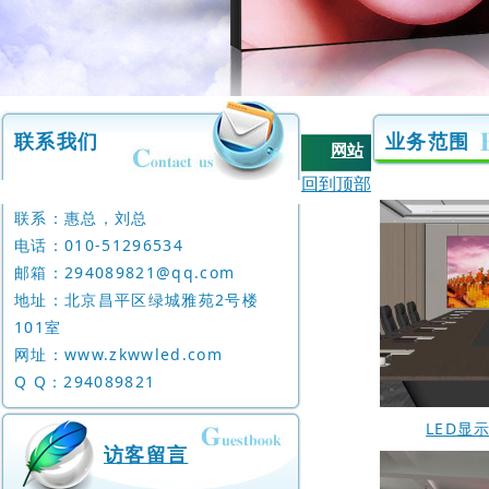
联系我们
业务范围
网站
|
首页
回到顶部
关于
联系：惠总，刘总
|
我们
电话：0 10- 512 96 53 4
产品
邮箱：294089821@qq.com
地址：北京昌平区绿城雅苑2号楼
|
信息
101室
业务
网址：www.zkwwled.com
|
范围
Q Q：294089821
工程
|
案例
LED显
访客留言
访客
|
留言