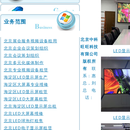
联系
|
我们
业务范围
人才
招聘
北京中科
北京展会服务视频设备租用
旺旺科技
北京企业会议策划组织
LED显
有限公司
北京会议筹划组织
版权所
北京多元化媒体制作
有
联
北京专业视频设备租赁
系：惠
海淀区LED显示屏生产
总，刘
海淀区大屏幕专业维修
总 电
海淀区LED显示屏租赁
话：
海淀区LED大屏幕租赁
北京海淀区LED显示屏出租
北京LED大屏幕维修
LED显
北京LED球泡灯租售
北京LED电子显示屏租赁