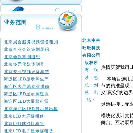
联系
|
我们
业务范围
人才
招聘
北京中科
北京展会服务视频设备租用
旺旺科技
北京企业会议策划组织
有限公司
北京会议筹划组织
版权所
北京多元化媒体制作
热情庆贺我司
有
联
北京专业视频设备租赁
系：惠
本项目选用室内
海淀区LED显示屏生产
总，刘
节的精准呈现
海淀区大屏幕专业维修
义“真实”的边
总 电
海淀区LED显示屏租赁
话：
海淀区LED大屏幕租赁
灵活拼接，无
北京海淀区LED显示屏出租
模块化设计支
北京LED大屏幕维修
舞台、互动展
北京LED球泡灯租售
北京LED电子显示屏租赁