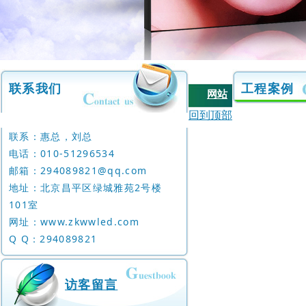
联系我们
工程案例
网站
|
首页
回到顶部
关于
联系：惠总，刘总
|
我们
电话：0 10- 512 96 53 4
产品
邮箱：294089821@qq.com
地址：北京昌平区绿城雅苑2号楼
|
信息
101室
业务
网址：www.zkwwled.com
|
范围
Q Q：294089821
工程
|
案例
访客留言
访客
|
留言